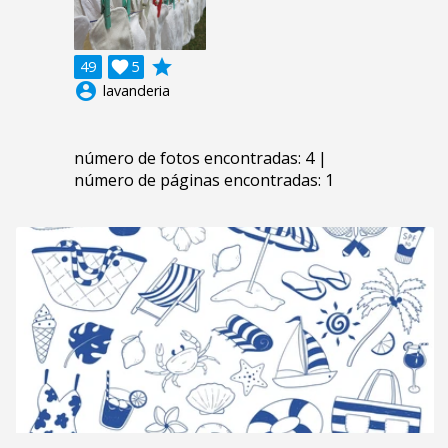
grade
49

5
account_circle
lavanderia
número de fotos encontradas: 4 |
número de páginas encontradas: 1