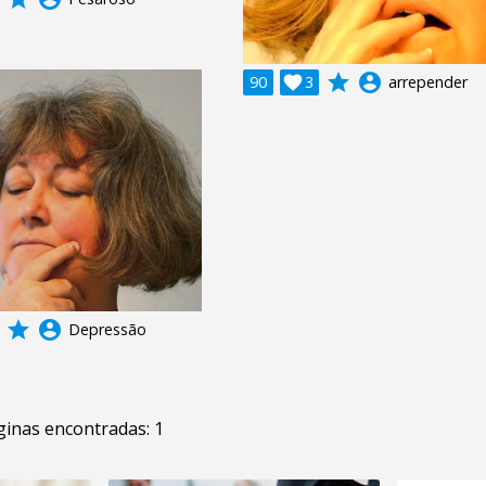
grade
account_circle
90

3
arrepender
grade
account_circle
Depressão
inas encontradas: 1