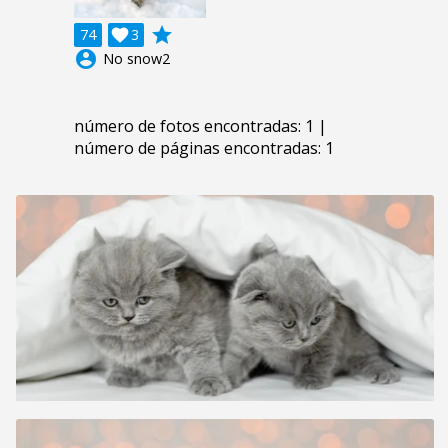
grade
74

3
account_circle
No snow2
número de fotos encontradas: 1 |
número de páginas encontradas: 1