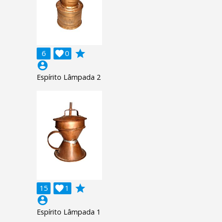
grade
6

0
account_circle
Espírito Lâmpada 2
grade
15

1
account_circle
Espírito Lâmpada 1