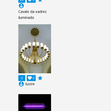
account_circle
Cavalo da xadrez
iluminado
grade
0

0
account_circle
lustre