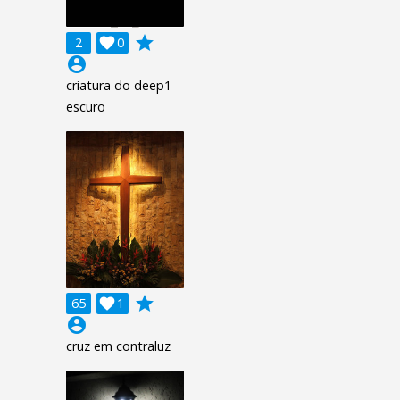
grade
2

0
account_circle
criatura do deep1
escuro
grade
65

1
account_circle
cruz em contraluz