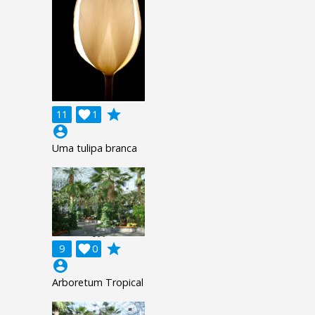
grade
11

1
account_circle
Uma tulipa branca
grade
9

0
account_circle
Arboretum Tropical