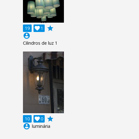
grade
19

1
account_circle
Cilindros de luz 1
grade
10

0
account_circle
luminária