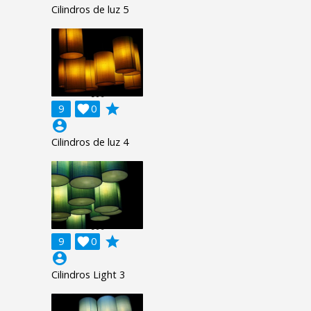
Cilindros de luz 5
grade
9

0
account_circle
Cilindros de luz 4
grade
9

0
account_circle
Cilindros Light 3