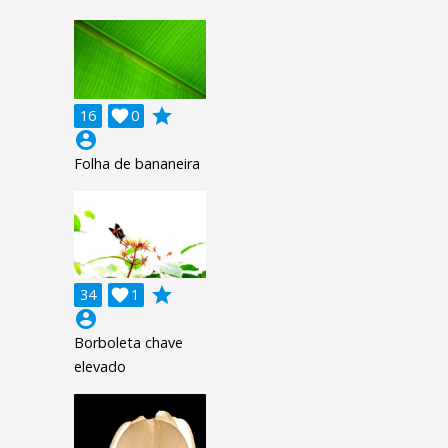
grade
16

0
account_circle
Folha de bananeira
grade
34

1
account_circle
Borboleta chave
elevado