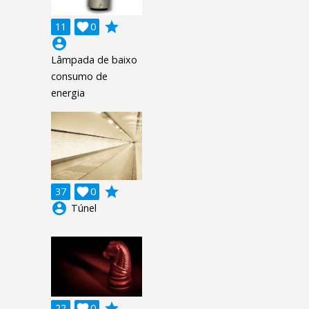
grade
11

0
account_circle
Lâmpada de baixo
consumo de
energia
grade
37

0
account_circle
Túnel
grade
22

0