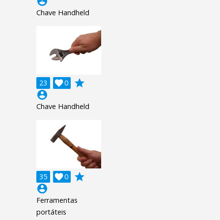
account_circle
Chave Handheld
grade
23

0
account_circle
Chave Handheld
grade
35

0
account_circle
Ferramentas
portáteis