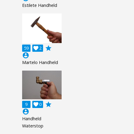
Estilete Handheld
grade
59

2
account_circle
Martelo Handheld
grade
9

0
account_circle
Handheld
Waterstop