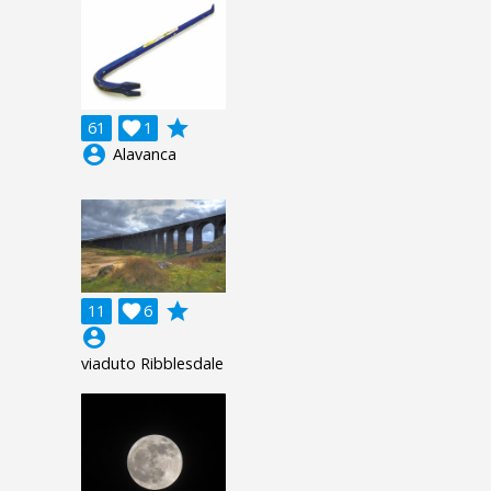
grade
61

1
account_circle
Alavanca
grade
11

6
account_circle
viaduto Ribblesdale