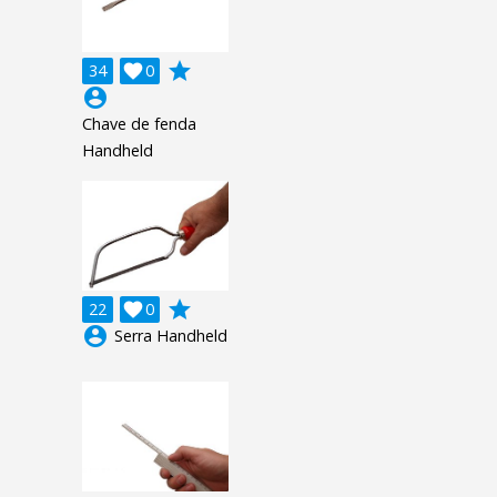
grade
34

0
account_circle
Chave de fenda
Handheld
grade
22

0
account_circle
Serra Handheld