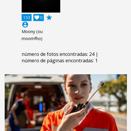
grade
153

0
account_circle
Moony (ou
moomfho)
número de fotos encontradas: 24 |
número de páginas encontradas: 1