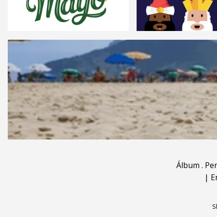
Álbum
.
Pe
|
E
S