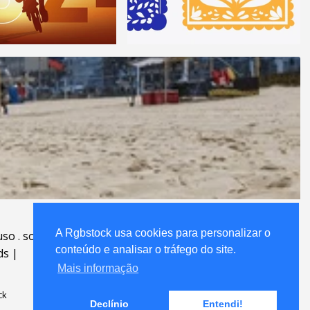
A Rgbstock usa cookies para personalizar o
A Rgbstock usa cookies para personalizar o
uso
.
sobre
.
conteúdo e analisar o tráfego do site.
conteúdo e analisar o tráfego do site.
ds
|
Mais informação
Mais informação
ck
Declínio
Declínio
Entendi!
Entendi!