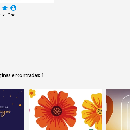
grade
account_circle
atal One
inas encontradas: 1