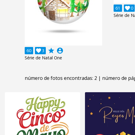
61

0
Série de N
grade
account_circle
60

3
Série de Natal One
número de fotos encontradas: 2 | número de pág