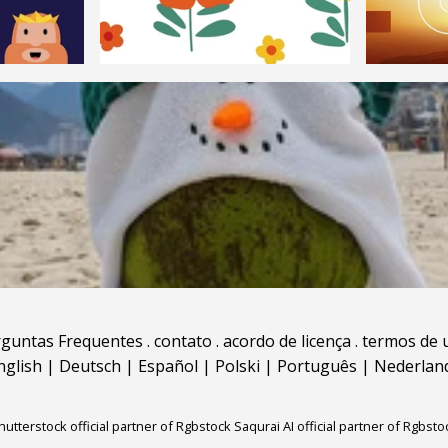
rguntas Frequentes
.
contato
.
acordo de licença
.
termos de 
nglish
|
Deutsch
|
Español
|
Polski
|
Português
|
Nederlan
hutterstock official partner of Rgbstock
Saqurai AI official partner of Rgbsto