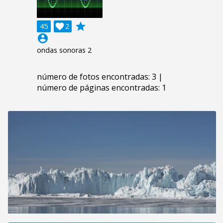
grade
45

2
account_circle
ondas sonoras 2
número de fotos encontradas: 3 |
número de páginas encontradas: 1