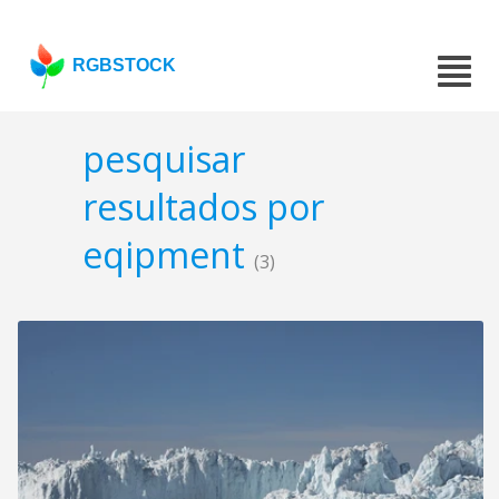
RGBSTOCK
pesquisar
resultados por
eqipment
(3)