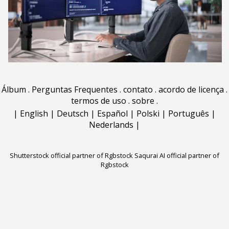
Álbum
.
Perguntas Frequentes
.
contato
.
acordo de licença
.
termos de uso
.
sobre
.
|
English
|
Deutsch
|
Español
|
Polski
|
Português
|
Nederlands
|
Shutterstock official partner of Rgbstock
Saqurai AI official partner of
Rgbstock