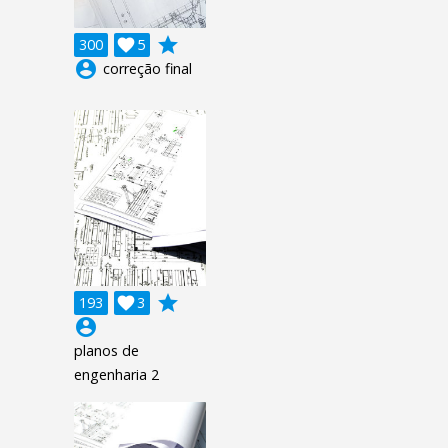
grade
300

5
account_circle
correção final
grade
193

3
account_circle
planos de
engenharia 2