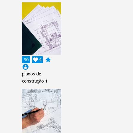
grade
90

4
account_circle
planos de
construção 1