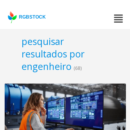
RGBSTOCK
pesquisar
resultados por
engenheiro
(68)