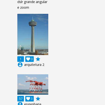
dslr grande angular
e zoom
grade
1

0
account_circle
arquitetura 2
grade
57

3
account_circle
engenharia