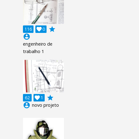
grade
116

0
account_circle
engenheiro de
trabalho 1
grade
62

1
account_circle
novo projeto