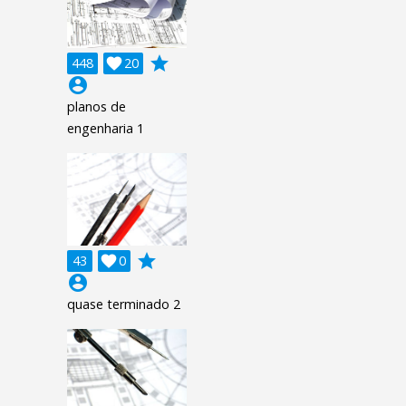
grade
448

20
account_circle
planos de
engenharia 1
grade
43

0
account_circle
quase terminado 2