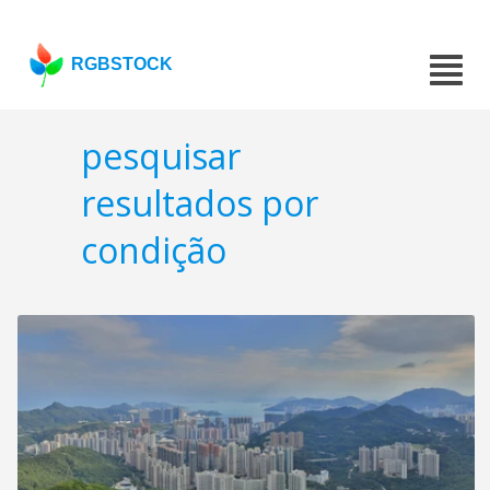
RGBSTOCK
pesquisar
resultados por
condição