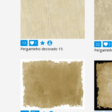
grade
account_circle
13

1
22

3
Pergaminho decorado 15
Pergaminh