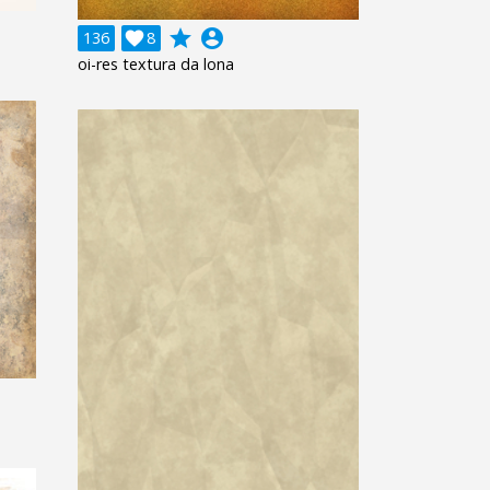
grade
account_circle
136

8
oi-res textura da lona