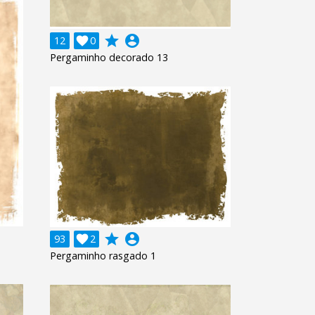
grade
account_circle
12

0
Pergaminho decorado 13
grade
account_circle
93

2
Pergaminho rasgado 1