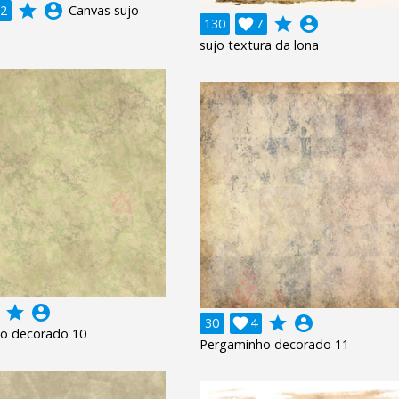
grade
account_circle
2
Canvas sujo
grade
account_circle
130

7
sujo textura da lona
grade
account_circle
grade
account_circle
30

4
o decorado 10
Pergaminho decorado 11