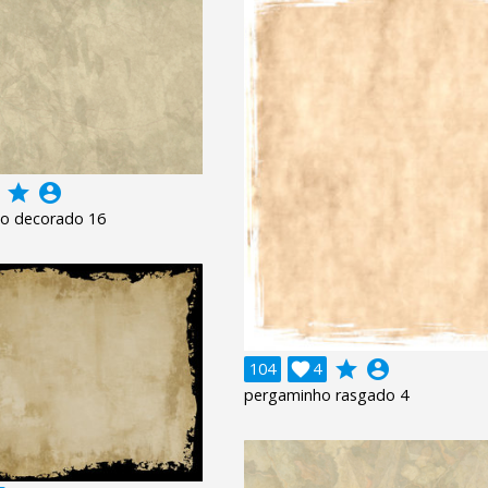
grade
account_circle
o decorado 16
grade
account_circle
104

4
pergaminho rasgado 4