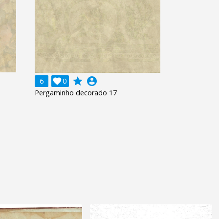
grade
account_circle
6

0
Pergaminho decorado 17