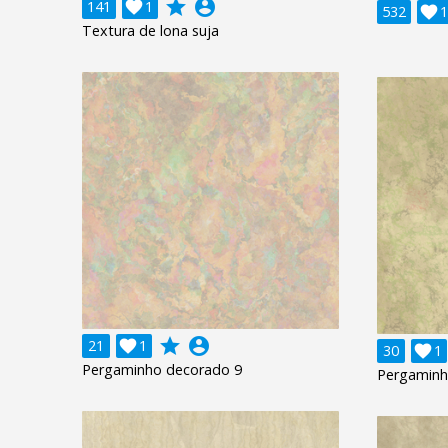
grade
account_circle
141

1
532

1
Textura de lona suja
grade
account_circle
21

1
30

1
Pergaminho decorado 9
Pergaminh