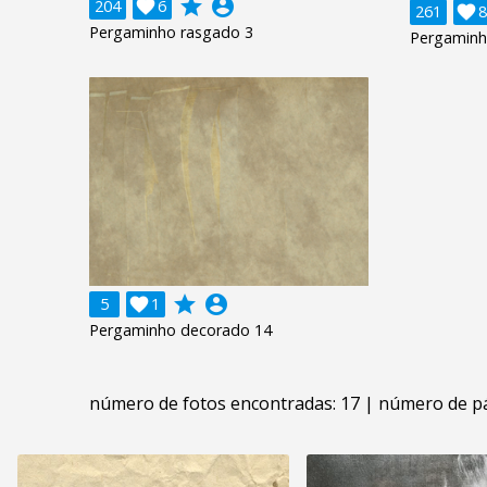
grade
account_circle
204

6
261

8
Pergaminho rasgado 3
Pergaminh
grade
account_circle
5

1
Pergaminho decorado 14
número de fotos encontradas: 17 | número de p