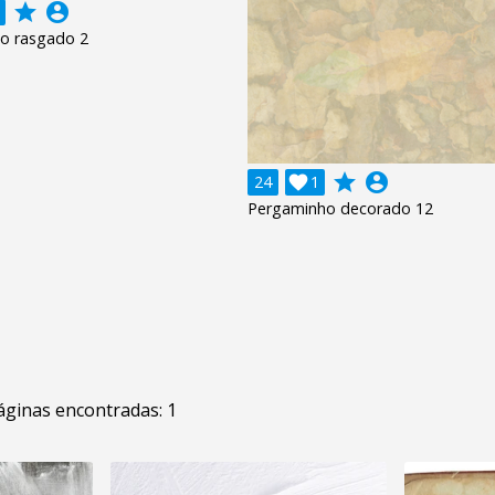
grade
account_circle
o rasgado 2
grade
account_circle
24

1
Pergaminho decorado 12
áginas encontradas: 1