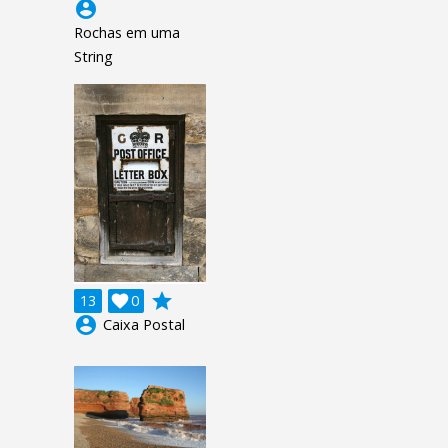
account_circle
Rochas em uma
String
grade
13

0
account_circle
Caixa Postal