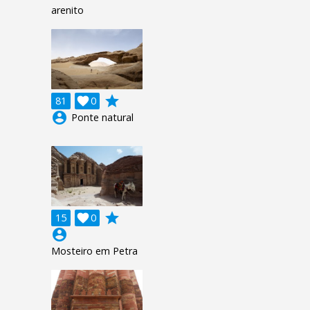
arenito
grade
81

0
account_circle
Ponte natural
grade
15

0
account_circle
Mosteiro em Petra