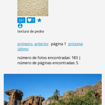
grade
261

5
account_circle
textura de pedra
primeiro.
anterior
página 1
próxima
último
número de fotos encontradas: 183 |
número de páginas encontradas: 5