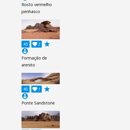
Rosto vermelho
penhasco
grade
45

2
account_circle
Formação de
arenito
grade
40

1
account_circle
Ponte Sandstone