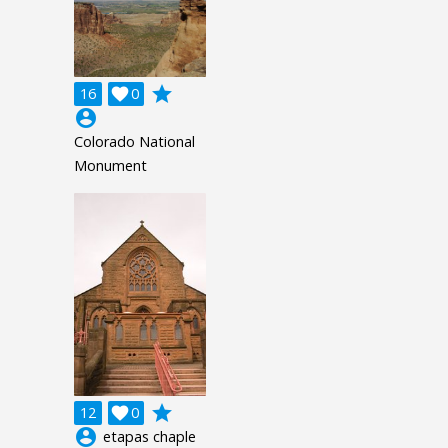
grade
16

0
account_circle
Colorado National
Monument
grade
12

0
account_circle
etapas chaple