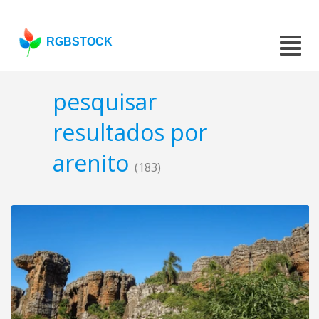
RGBSTOCK
pesquisar
resultados por
arenito
(183)