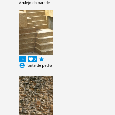
Azulejo da parede
grade
4

0
account_circle
fonte de pedra