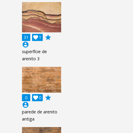
grade
31

1
account_circle
superfície de
arenito 3
grade
0

0
account_circle
parede de arenito
antiga