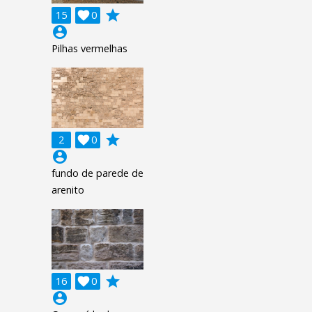
grade
15

0
account_circle
Pilhas vermelhas
grade
2

0
account_circle
fundo de parede de
arenito
grade
16

0
account_circle