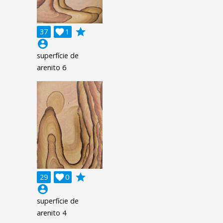
grade
37

1
account_circle
superfície de
arenito 6
grade
29

0
account_circle
superfície de
arenito 4