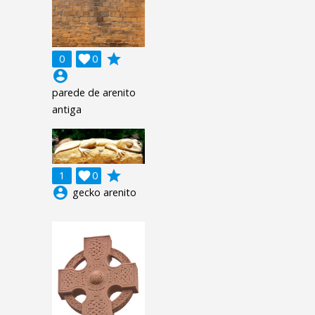
grade
0

0
account_circle
parede de arenito
antiga
grade
1

0
account_circle
gecko arenito