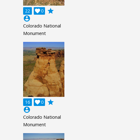
grade
22

0
account_circle
Colorado National
Monument
grade
16

0
account_circle
Colorado National
Monument