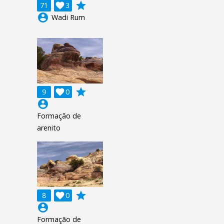
grade
71

3
account_circle
Wadi Rum
grade
9

0
account_circle
Formação de
arenito
grade
8

0
account_circle
Formação de