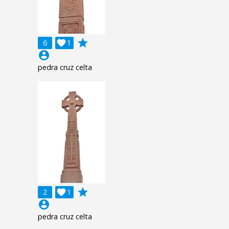
grade
6

1
account_circle
pedra cruz celta
grade
2

1
account_circle
pedra cruz celta