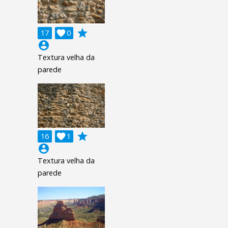
grade
17

0
account_circle
Textura velha da
parede
grade
16

1
account_circle
Textura velha da
parede