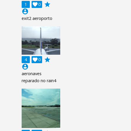
grade
1

0
account_circle
exit2 aeroporto
grade
4

0
account_circle
aeronaves
reparado no rain4