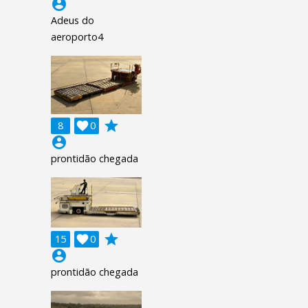
account_circle
Adeus do
aeroporto4
grade
8

0
account_circle
prontidão chegada
grade
15

0
account_circle
prontidão chegada