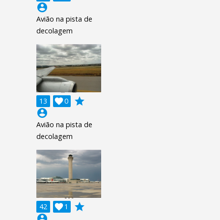
account_circle
Avião na pista de
decolagem
grade
13

0
account_circle
Avião na pista de
decolagem
grade
42

1
account_circle