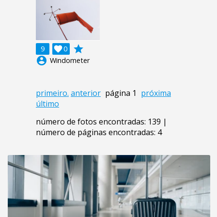
grade
9

0
account_circle
Windometer
primeiro.
anterior
página 1
próxima
último
número de fotos encontradas: 139 |
número de páginas encontradas: 4