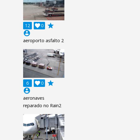
grade
12

0
account_circle
aeroporto asfalto 2
grade
6

0
account_circle
aeronaves
reparado no Rain2