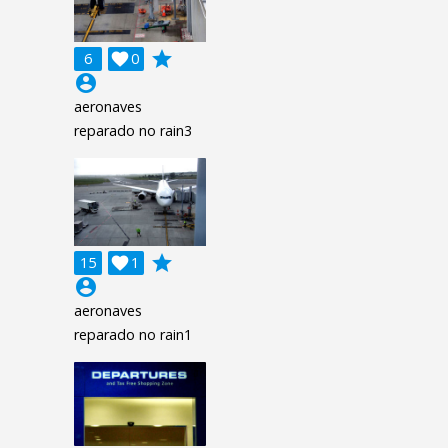
grade
6

0
account_circle
aeronaves
reparado no rain3
grade
15

1
account_circle
aeronaves
reparado no rain1