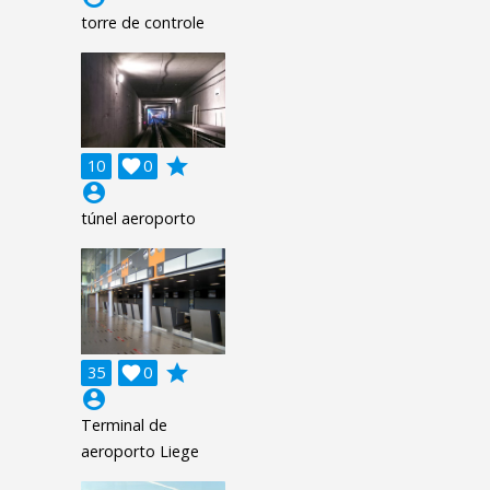
torre de controle
grade
10

0
account_circle
túnel aeroporto
grade
35

0
account_circle
Terminal de
aeroporto Liege