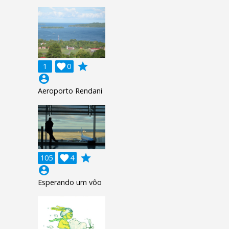
grade
1

0
account_circle
Aeroporto Rendani
grade
105

4
account_circle
Esperando um vôo