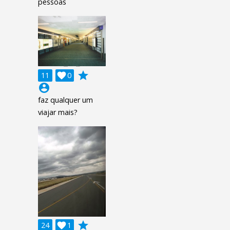
pessoas
grade
11

0
account_circle
faz qualquer um
viajar mais?
grade
24

1