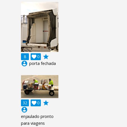
grade
8

0
account_circle
porta fechada
grade
32

0
account_circle
enjaulado pronto
para viagens