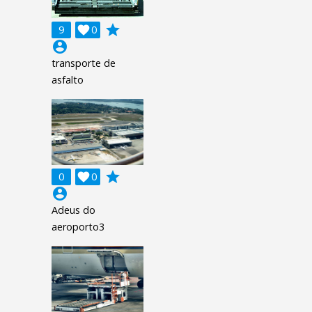
grade
9

0
account_circle
transporte de
asfalto
grade
0

0
account_circle
Adeus do
aeroporto3