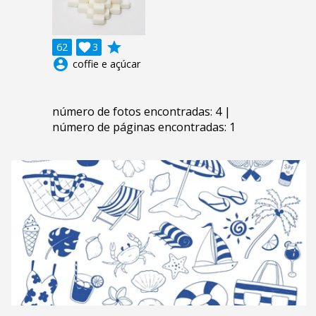
grade
62

3
account_circle
coffie e açúcar
número de fotos encontradas: 4 |
número de páginas encontradas: 1