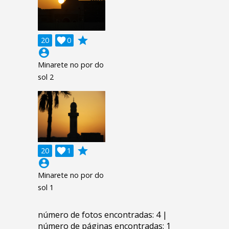
grade
20

0
account_circle
Minarete no por do
sol 2
grade
20

1
account_circle
Minarete no por do
sol 1
número de fotos encontradas: 4 |
número de páginas encontradas: 1