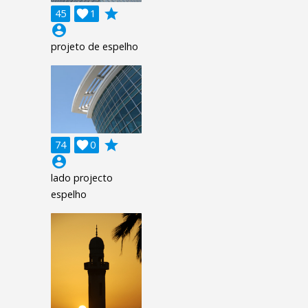
grade
45

1
account_circle
projeto de espelho
grade
74

0
account_circle
lado projecto
espelho