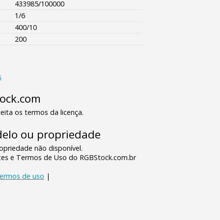
433985/100000
1/6
400/10
200
s
tock.com
eita os termos da licença.
elo ou propriedade
priedade não disponível.
tes e Termos de Uso do RGBStock.com.br
termos de uso
|