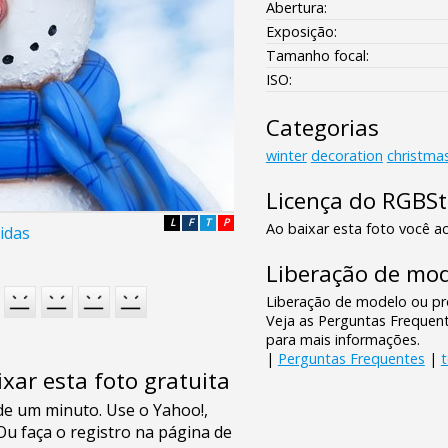
Abertura:
Exposição:
Tamanho focal:
ISO:
Categorias
winter
decoration
christma
Licença do RGBS
L
F
T
P
Ao baixar esta foto você ac
idas
Liberação de mod
Liberação de modelo ou pro
Veja as Perguntas Frequen
para mais informações.
|
Perguntas Frequentes
|
xar esta foto gratuita