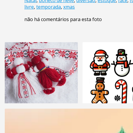
Natal
,
boneco de neve
,
diversão
,
estoque
,
face
,
f
livre
,
temporada
,
xmas
não há comentários para esta foto