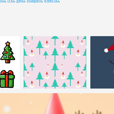
oto
,
frio
,
gelo
,
imagem
,
inverno
,