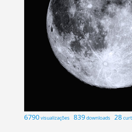
6790
839
28
visualizações
downloads
curt