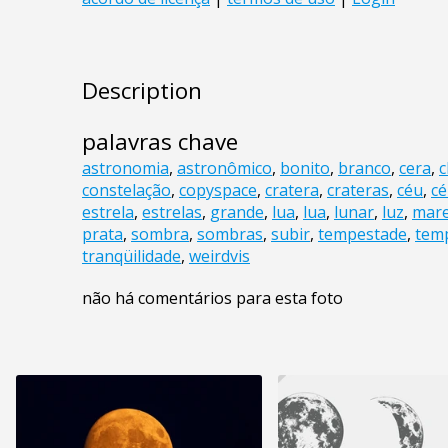
Description
palavras chave
astronomia
,
astronômico
,
bonito
,
branco
,
cera
,
c
constelação
,
copyspace
,
cratera
,
crateras
,
céu
,
c
estrela
,
estrelas
,
grande
,
lua
,
lua
,
lunar
,
luz
,
mar
prata
,
sombra
,
sombras
,
subir
,
tempestade
,
tem
tranqüilidade
,
weirdvis
não há comentários para esta foto