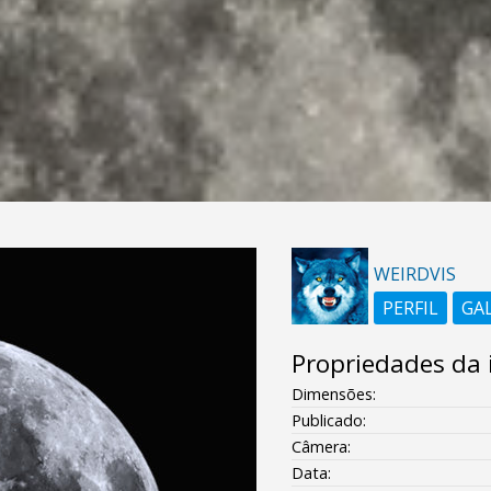
WEIRDVIS
PERFIL
GA
Propriedades da
Dimensões:
Publicado:
Câmera:
Data: