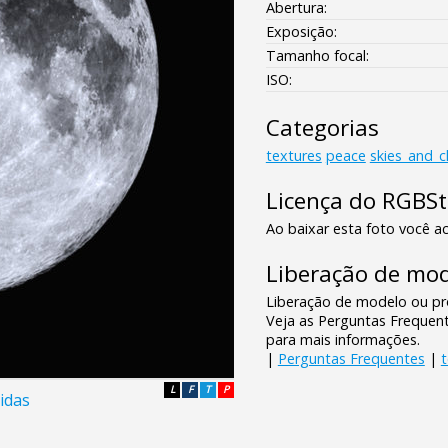
Abertura:
Exposição:
Tamanho focal:
ISO:
Categorias
textures
peace
skies_and_c
Licença do RGBS
Ao baixar esta foto você ac
Liberação de mod
Liberação de modelo ou pro
Veja as Perguntas Frequen
para mais informações.
|
Perguntas Frequentes
|
L
F
T
P
idas