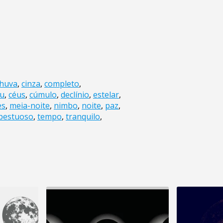
huva
,
cinza
,
completo
,
éu
,
céus
,
cúmulo
,
declínio
,
estelar
,
es
,
meia-noite
,
nimbo
,
noite
,
paz
,
pestuoso
,
tempo
,
tranquilo
,