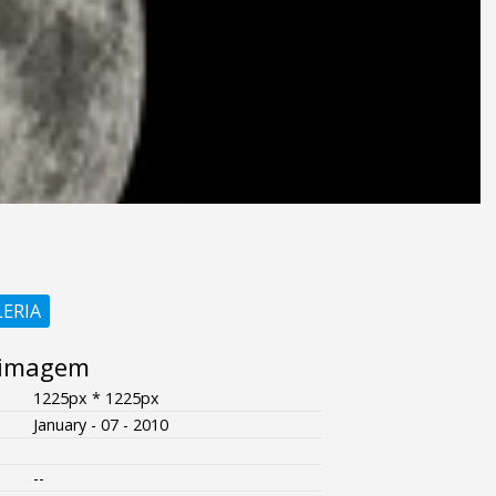
LERIA
 imagem
1225px * 1225px
January - 07 - 2010
--