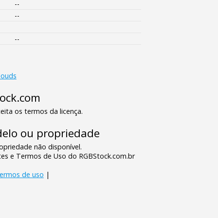
--
--
--
louds
tock.com
eita os termos da licença.
elo ou propriedade
priedade não disponível.
tes e Termos de Uso do RGBStock.com.br
termos de uso
|