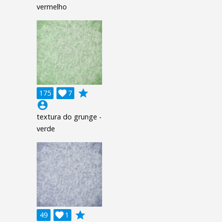
vermelho
grade
175

7
account_circle
textura do grunge -
verde
grade
49

1