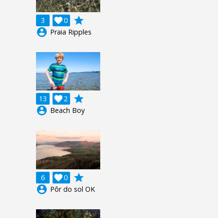
grade
3

0
account_circle
Praia Ripples
grade
13

2
account_circle
Beach Boy
grade
6

0
account_circle
Pôr do sol OK