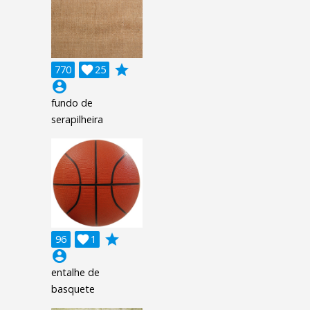
grade
770

25
account_circle
fundo de
serapilheira
grade
96

1
account_circle
entalhe de
basquete