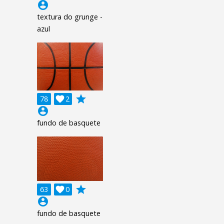
account_circle
textura do grunge -
azul
grade
78

2
account_circle
fundo de basquete
grade
63

0
account_circle
fundo de basquete