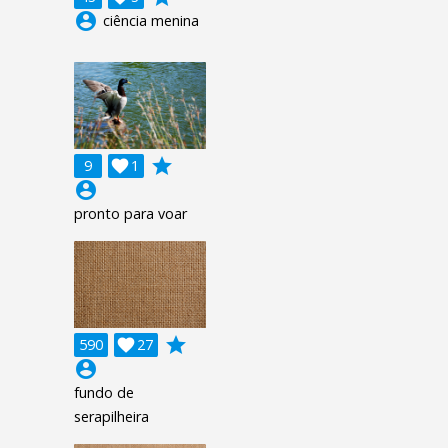
account_circle
ciência menina
grade
9

1
account_circle
pronto para voar
grade
590

27
account_circle
fundo de
serapilheira