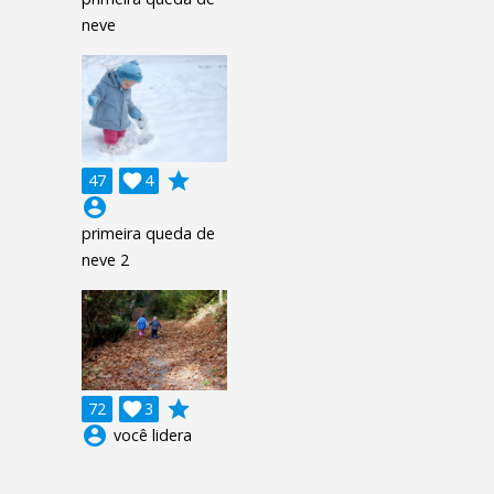
neve
grade
47

4
account_circle
primeira queda de
neve 2
grade
72

3
account_circle
você lidera