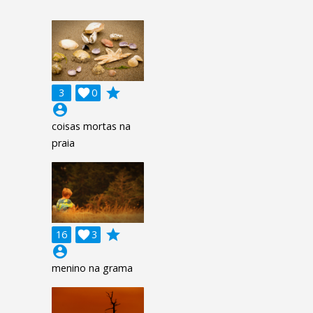
grade
3

0
account_circle
coisas mortas na
praia
grade
16

3
account_circle
menino na grama