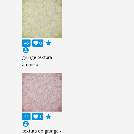
grade
46

0
account_circle
grunge textura -
amarelo
grade
42

1
account_circle
textura do grunge -