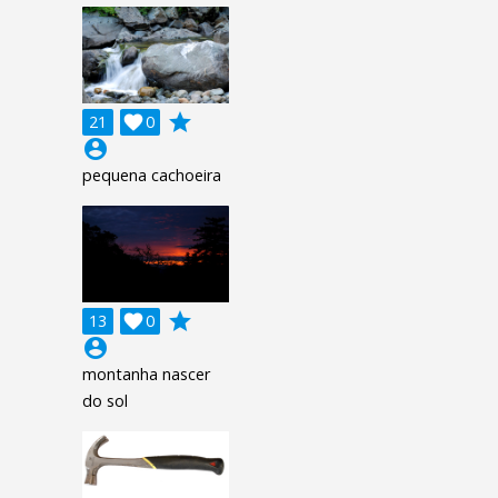
grade
21

0
account_circle
pequena cachoeira
grade
13

0
account_circle
montanha nascer
do sol