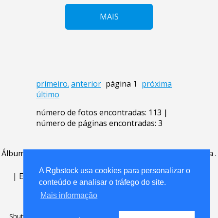
MAIS
primeiro.
anterior
página 1
próxima
último
número de fotos encontradas: 113 |
número de páginas encontradas: 3
Álbum
.
Perguntas Frequentes
.
contato
.
acordo de licença
.
termos de uso
.
sobre
.
A Rgbstock usa cookies para personalizar o
|
English
|
Deutsch
|
Español
|
Polski
|
Português
|
conteúdo e analisar o tráfego do site.
Nederlands
|
Mais informação
Shutterstock official partner of Rgbstock
Saqurai AI official partner of