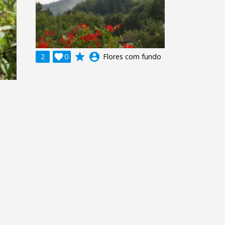
grade
account_circle
2

0
Flores com fundo