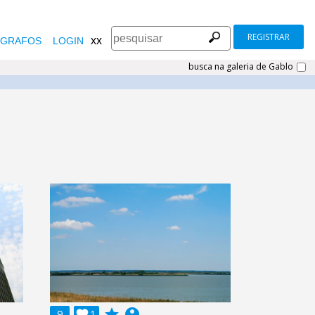
REGISTRAR
xx
GRAFOS
LOGIN
busca na galeria de Gablo
grade
account_circle
9

1