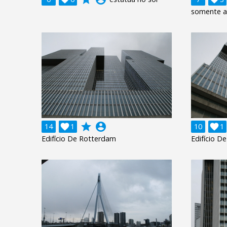
somente a
grade
account_circle
14

1
10

1
Edifício De Rotterdam
Edifício D