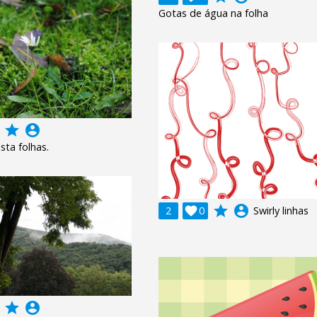
Gotas de água na folha
grade
account_circle
sta folhas.
grade
account_circle
2

0
Swirly linhas
grade
account_circle