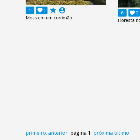
grade
account_circle
1

1
6

0
Moss em um corrimão
Floresta 
primeiro.
anterior
página 1
próxima
último