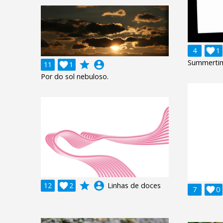
4

1
Summertim
grade
account_circle
11

1
Por do sol nebuloso.
grade
account_circle
12

2
Linhas de doces
7

0