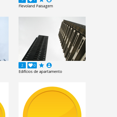
Flevoland Paisagem
grade
account_circle
2

0
Edifícios de apartamento