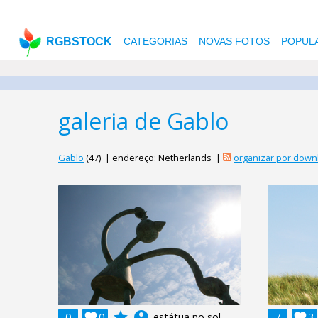
RGBSTOCK
CATEGORIAS
NOVAS FOTOS
POPUL
galeria de Gablo
Gablo
(47) | endereço: Netherlands |
organizar por down
grade
account_circle
0

0
estátua no sol
7

3