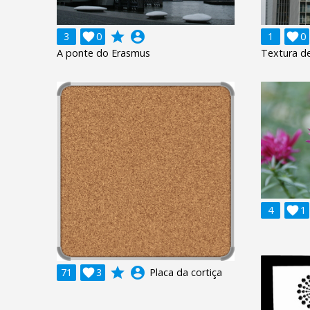
grade
account_circle
3

0
1

0
A ponte do Erasmus
Textura d
4

1
grade
account_circle
71

3
Placa da cortiça