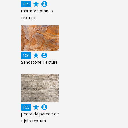
grade
account_circle
109
mármore branco
textura
grade
account_circle
106
Sandstone Texture
grade
account_circle
105
pedra da parede de
tijolo textura