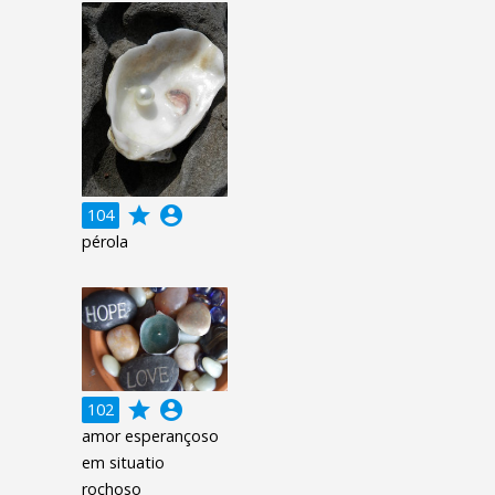
grade
account_circle
104
pérola
grade
account_circle
102
amor esperançoso
em situatio
rochoso