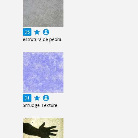
grade
account_circle
95
estrutura de pedra
grade
account_circle
91
Smudge Texture