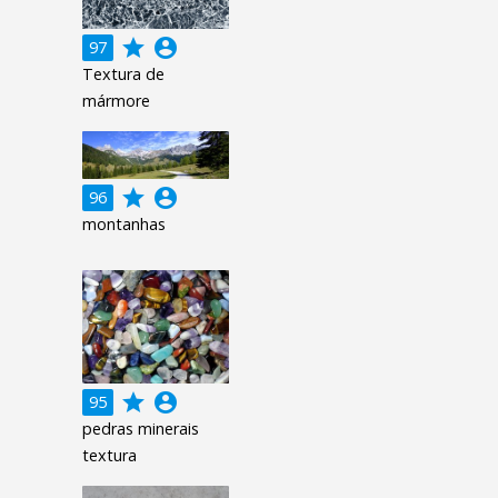
grade
account_circle
97
Textura de
mármore
grade
account_circle
96
montanhas
grade
account_circle
95
pedras minerais
textura