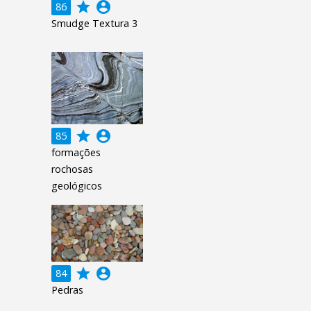
grade
account_circle
86
Smudge Textura 3
grade
account_circle
85
formações
rochosas
geológicos
grade
account_circle
84
Pedras