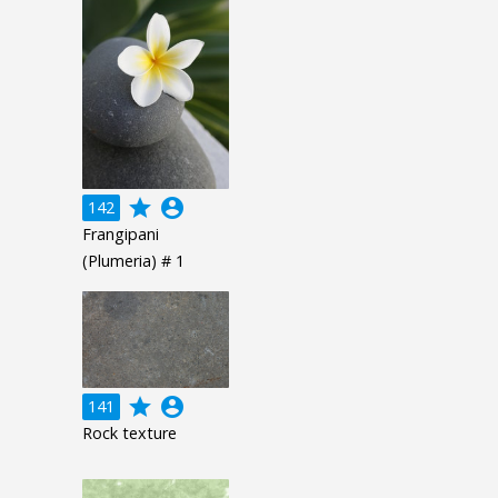
grade
account_circle
142
Frangipani
(Plumeria) # 1
grade
account_circle
141
Rock texture