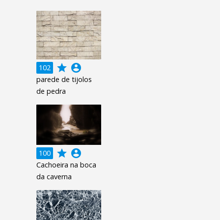
grade
account_circle
102
parede de tijolos
de pedra
grade
account_circle
100
Cachoeira na boca
da caverna