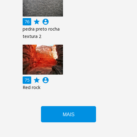
grade
account_circle
76
pedra preto rocha
textura 2
grade
account_circle
75
Red rock