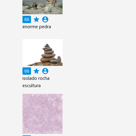
grade
account_circle
88
enorme pedra
grade
account_circle
88
isolado rocha
escultura