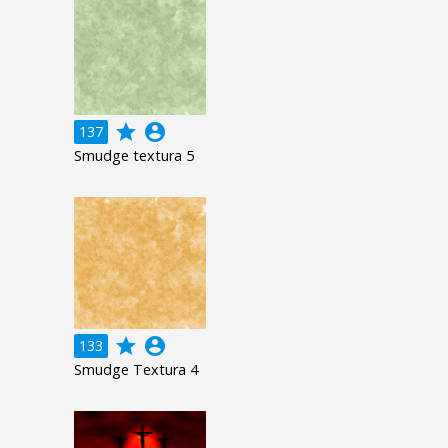
grade
account_circle
137
Smudge textura 5
grade
account_circle
133
Smudge Textura 4