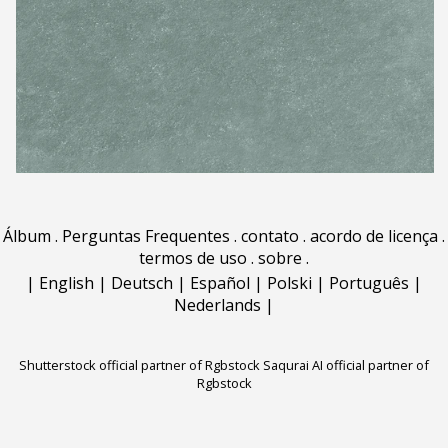
Álbum
.
Perguntas Frequentes
.
contato
.
acordo de licença
.
termos de uso
.
sobre
.
|
English
|
Deutsch
|
Español
|
Polski
|
Português
|
Nederlands
|
Shutterstock official partner of Rgbstock
Saqurai AI official partner of
Rgbstock