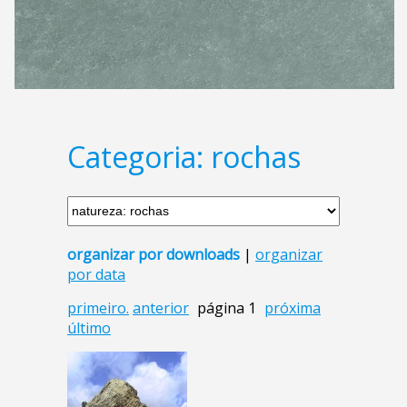
Categoria: rochas
organizar por downloads
|
organizar
por data
primeiro.
anterior
página 1
próxima
último