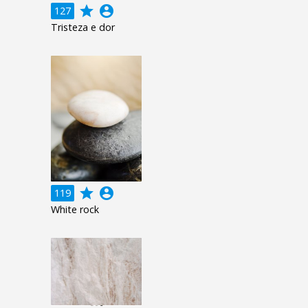
grade
account_circle
127
Tristeza e dor
grade
account_circle
119
White rock